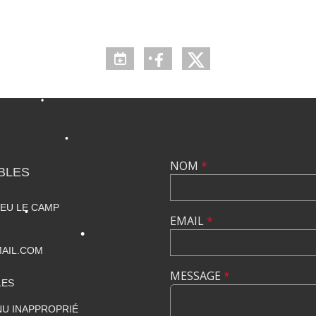
•
•
NOM
*
BLES
•
IEU LE CAMP
EMAIL
*
AIL.COM
MESSAGE
*
LES
U INAPPROPRIÉ