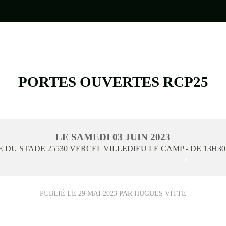
PORTES OUVERTES RCP25
•
LE
SAMEDI
03
JUIN
2023
E DU STADE
25530
VERCEL VILLEDIEU LE CAMP
- DE 13H30
•
•
•
PUBLIÉ LE
29 MAI 2023
PAR HUGUES VITTE
•