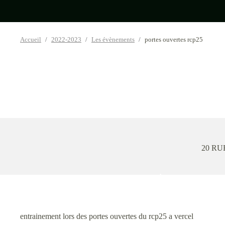
Accueil
2022-2023
Les évènements
portes ouvertes rcp25
•
•
20 RU
•
•
entrainement lors des portes ouvertes du rcp25 a vercel