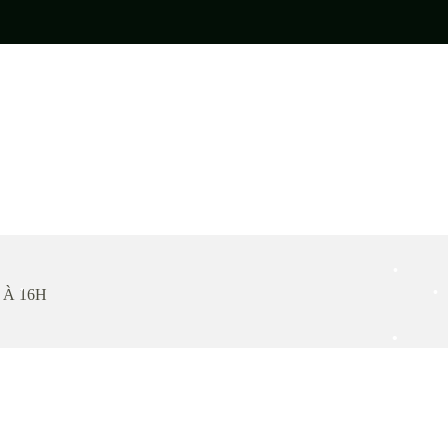
•
•
•
 À 16H
•
•
•