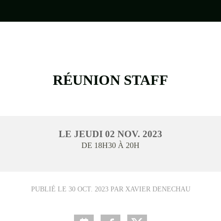
•
RÉUNION STAFF
LE
JEUDI
02
NOV.
2023
DE 18H30 À 20H
PUBLIÉ LE
30 OCT. 2023
PAR XAVIER DENECHAU