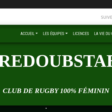
•
SUIV
•
•
ACCUEIL
LES ÉQUIPES
LICENCES
LA VIE DU
•
•
•
 REDOUBSTA
•
•
•
CLUB DE RUGBY 100% FÉMININ
•
•