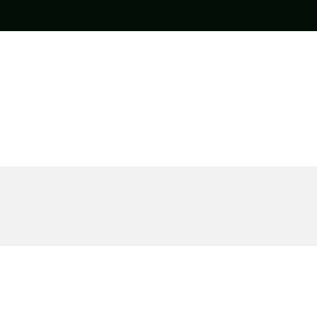
•
•
•
•
•