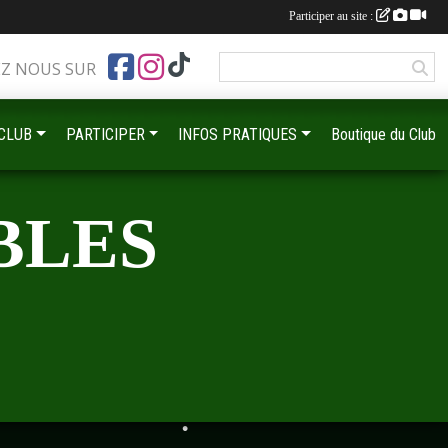
Participer au site :
EZ NOUS SUR
•
•
•
•
 CLUB
PARTICIPER
INFOS PRATIQUES
Boutique du Club
•
•
BLES
•
•
•