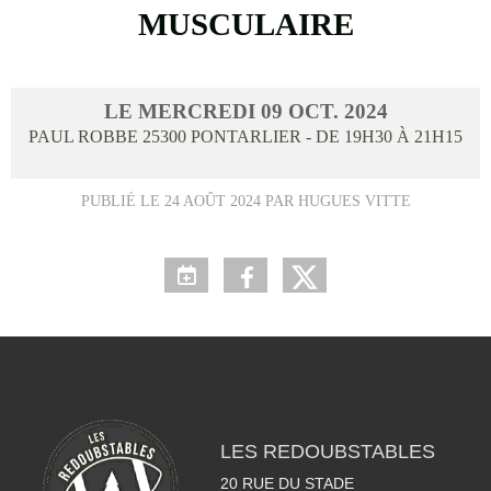
MUSCULAIRE
LE
MERCREDI
09
OCT.
2024
PAUL ROBBE
25300
PONTARLIER
- DE 19H30 À 21H15
PUBLIÉ LE
24 AOÛT 2024
PAR HUGUES VITTE
LES REDOUBSTABLES
20 RUE DU STADE