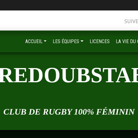
•
SUIV
ACCUEIL
LES ÉQUIPES
LICENCES
LA VIE DU
•
 REDOUBSTA
•
•
CLUB DE RUGBY 100% FÉMININ
•
•
•
•