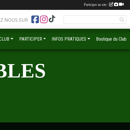
Participer au site :
EZ NOUS SUR
 CLUB
PARTICIPER
INFOS PRATIQUES
Boutique du Club
•
•
BLES
•
•
•
•
•
•