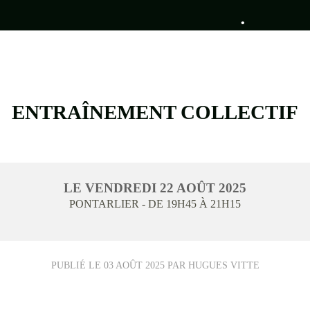
•
•
ENTRAÎNEMENT COLLECTIF
LE
VENDREDI
22
AOÛT
2025
•
PONTARLIER
- DE 19H45 À 21H15
PUBLIÉ LE
03 AOÛT 2025
PAR HUGUES VITTE