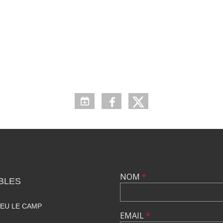
NOM
*
BLES
IEU LE CAMP
EMAIL
*