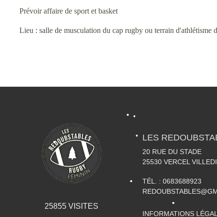
Prévoir affaire de sport et basket
•
Lieu : salle de musculation du cap rugby ou terrain d'athlétisme d
•
•
•
•
LES REDOUBSTA
20 RUE DU STADE
25530
VERCEL VILLED
•
•
TÉL. :
0683688923
•
REDOUBSTABLES@GM
•
•
25855
VISITES
INFORMATIONS LÉGA