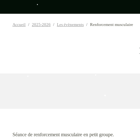
Accueil
2025-2026
Les évènements
Renforcement musculaire
•
•
•
•
•
•
•
Séance de renforcement musculaire en petit groupe.
•
•