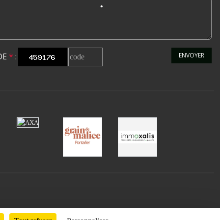
DE
*
:
ENVOYER
•