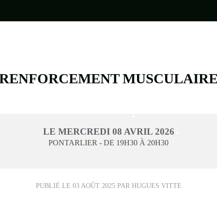
RENFORCEMENT MUSCULAIR
•
LE
MERCREDI
08
AVRIL
2026
PONTARLIER
- DE 19H30 À 20H30
•
PUBLIÉ LE
03 AOÛT 2025
PAR HUGUES VITTE