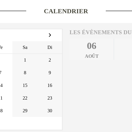
CALENDRIER
LES ÉVÈNEMENTS DU
06
Ve
Sa
Di
AOÛT
1
2
7
8
9
14
15
16
21
22
23
28
29
30