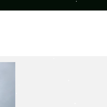
•
•
•
•
•