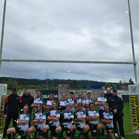
•
•
•