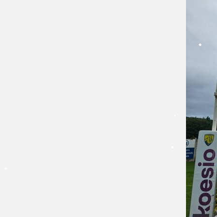
•
•
•
•
•
•