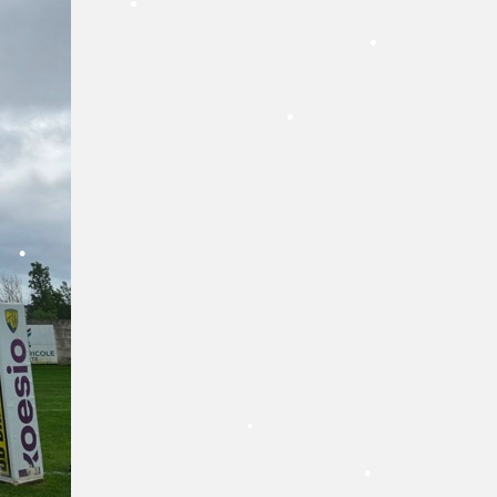
•
•
•
•
•
•
•