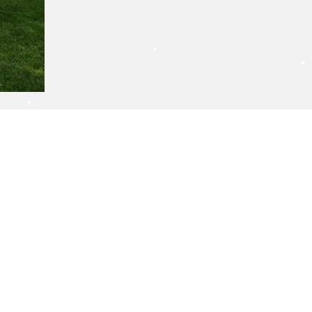
•
•
•
•