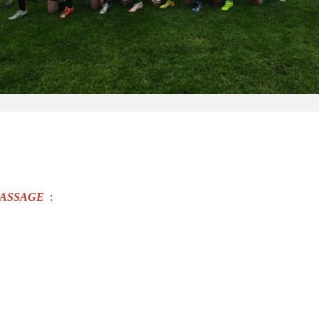
•
•
•
RASSAGE
:
•
•
•