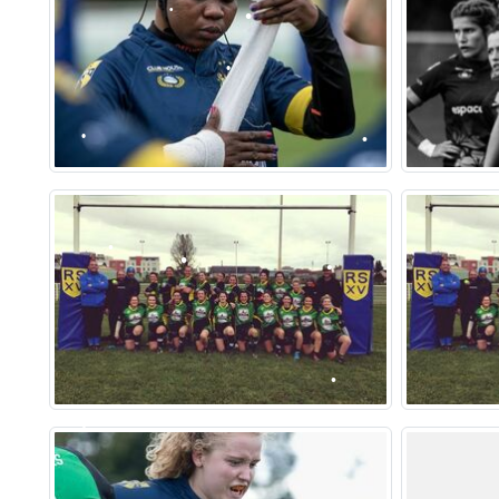
•
•
•
•
•
•
•
•
•