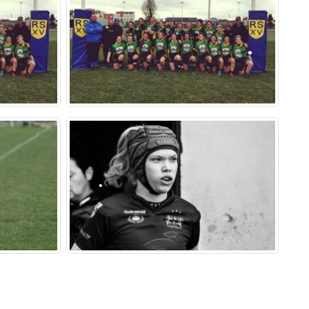
•
•
•