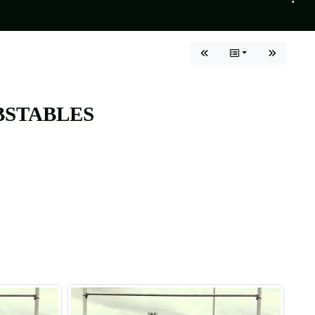
•
•
BSTABLES
•
•
•