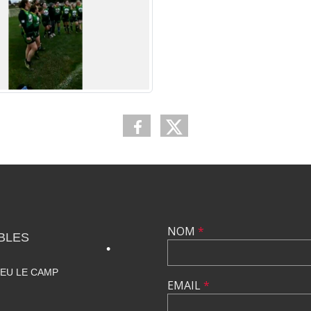
•
•
NOM
*
BLES
IEU LE CAMP
EMAIL
*