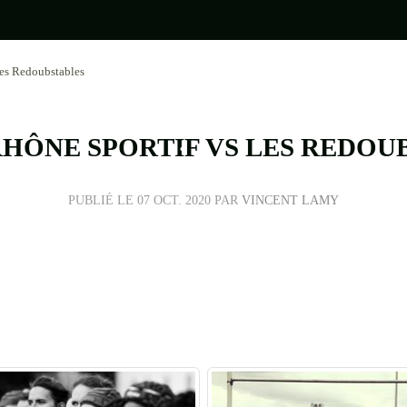
es Redoubstables
•
HÔNE SPORTIF VS LES REDOU
PUBLIÉ LE
07 OCT. 2020
PAR
VINCENT LAMY
•
•
•