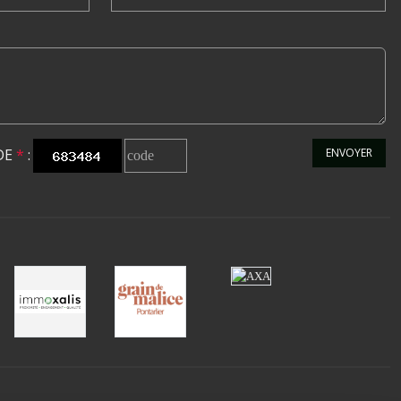
•
•
DE
*
:
ENVOYER