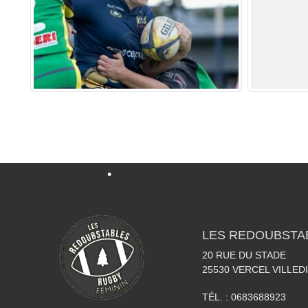
•
•
•
•
LES REDOUBSTA
20 RUE DU STADE
25530
VERCEL VILLED
TÉL. :
0683688923
•