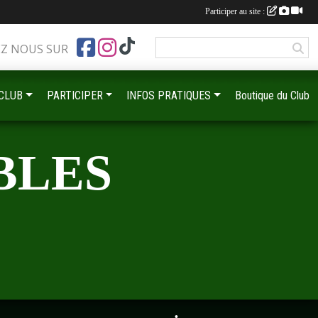
Participer au site :
•
EZ NOUS SUR
•
 CLUB
PARTICIPER
INFOS PRATIQUES
Boutique du Club
BLES
•
•
•
•