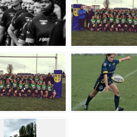
•
•
•
•