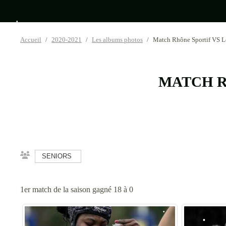
•
•
Accueil
2020-2021
Les albums photos
Match Rhône Sportif VS L
•
MATCH R
•
SENIORS
•
1er match de la saison gagné 18 à 0
•
•