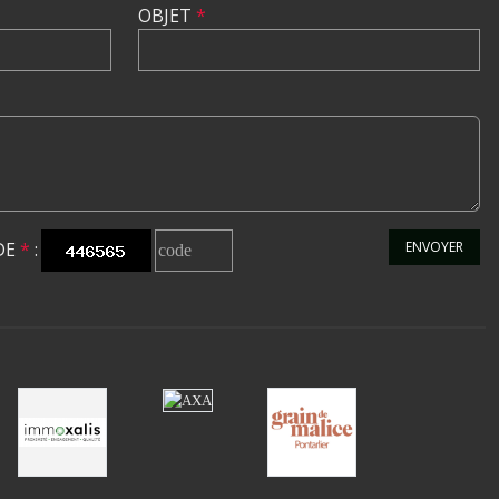
OBJET
*
DE
*
:
ENVOYER