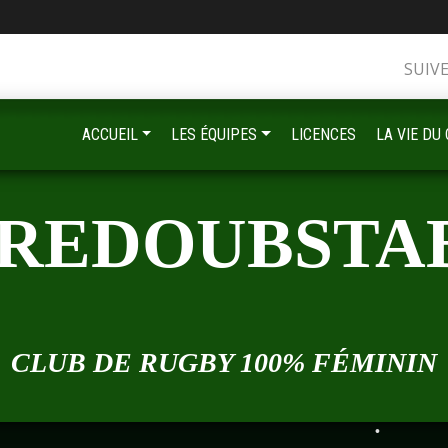
SUIV
•
ACCUEIL
LES ÉQUIPES
LICENCES
LA VIE DU
•
•
 REDOUBSTA
•
•
CLUB DE RUGBY 100% FÉMININ
•
•
•