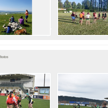
•
hotos
•
•
•
•
•
•