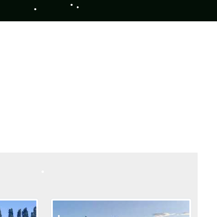
•
•
•
•
•
•
•
•