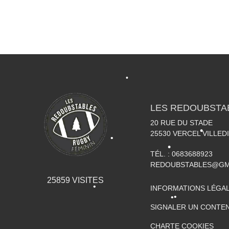
•
LES REDOUBSTA
20 RUE DU STADE
•
25530
VERCEL VILLED
TÉL. :
0683688923
REDOUBSTABLES@GM
25859
VISITES
INFORMATIONS LÉGA
•
•
SIGNALER UN CONTEN
•
CHARTE COOKIES