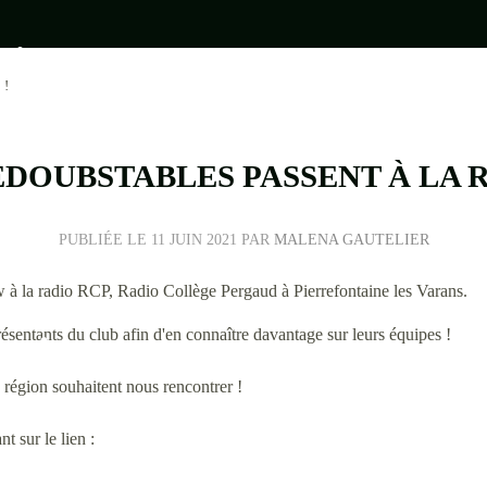
 !
EDOUBSTABLES PASSENT À LA R
•
•
PUBLIÉE LE
11 JUIN 2021
PAR
MALENA GAUTELIER
•
ew à la radio RCP, Radio Collège Pergaud à Pierrefontaine les Varans.
•
ésentants du club afin d'en connaître davantage sur leurs équipes !
•
a région souhaitent nous rencontrer !
•
t sur le lien :