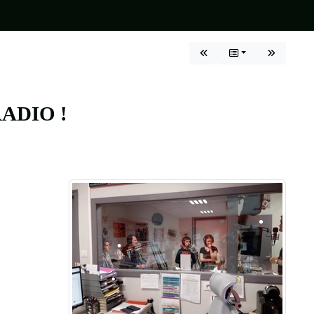
•
•
•
•
ADIO !
•
•
•
•