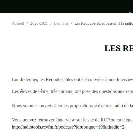
•
Accueil
2020-2021
Les news
Les Redoubstables passent à la radio
•
•
LES R
•
•
•
Lundi dernier, les Redoubstables ont été conviées à une Intervi
Les élèves de 6ème, très curieux, ont posé des questions aux repr
Nous sommes ouverts à toutes propositions si d'autres radio de l
•
Vous pouvez retrouver l'interview sur le site de RCP ou en cliquan
http://radiotools.rcvfm.fr/podcast/?idrubrique=19&idradio=2.