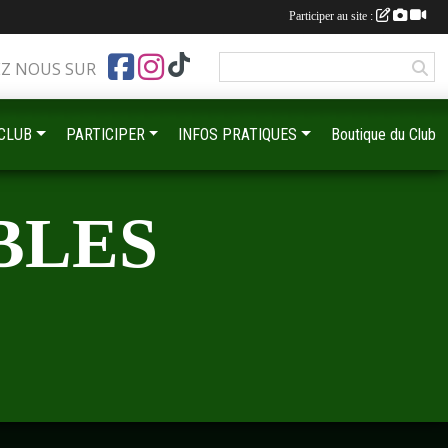
Participer au site :
EZ NOUS SUR
•
 CLUB
PARTICIPER
INFOS PRATIQUES
Boutique du Club
•
•
BLES
•
•
•