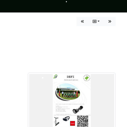
•
•
•
•
•