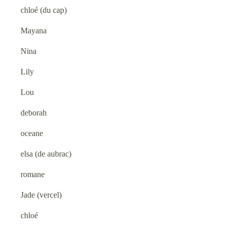
•
chloé (du cap)
•
Mayana
•
•
Nina
Lily
Lou
•
deborah
oceane
elsa (de aubrac)
romane
•
Jade (vercel)
chloé
•