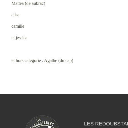
•
Mattea (de aubrac)
elisa
camille
et jessica
et hors categorie : Agathe (du cap)
LES REDOUBSTA