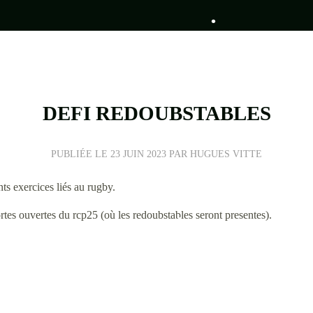
•
DEFI REDOUBSTABLES
PUBLIÉE LE
23 JUIN 2023
PAR HUGUES VITTE
•
nts exercices liés au rugby.
•
portes ouvertes du rcp25 (où les redoubstables seront presentes).
•
•
•
•