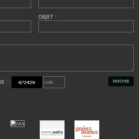
OBJET
*
DE
*
:
ENVOYER