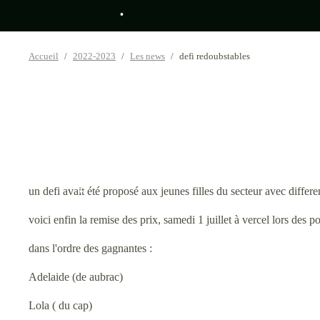
•
•
Accueil
2022-2023
Les news
defi redoubstables
•
•
un defi avait été proposé aux jeunes filles du secteur avec differe
•
voici enfin la remise des prix, samedi 1 juillet à vercel lors des 
dans l'ordre des gagnantes :
Adelaide (de aubrac)
•
Lola ( du cap)