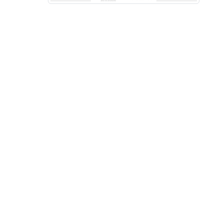
•
•
•
•
•